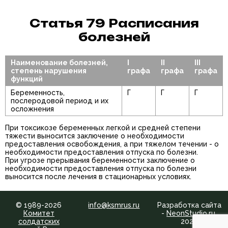
Статья 79 Расписания
болезней
Наименование болезней,
I
II
III
степень нарушения
графа
графа
графа
функций
Беременность,
Г
Г
Г
послеродовой период и их
осложнения
При токсикозе беременных легкой и средней степени
тяжести выносится заключение о необходимости
предоставления освобождения, а при тяжелом течении - о
необходимости предоставления отпуска по болезни.
При угрозе прерывания беременности заключение о
необходимости предоставления отпуска по болезни
выносится после лечения в стационарных условиях.
© 1989-2026
info@ksmrus.ru
Разработка сайта
Комитет
-
NeonStudio.ru
,
солдатских
2024