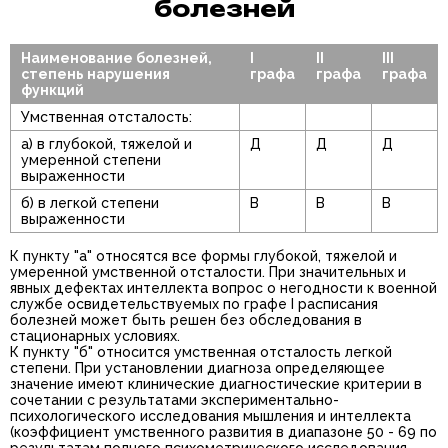
болезней
Наименование болезней,
I
II
III
степень нарушения
графа
графа
графа
функций
Умственная отсталость:
а) в глубокой, тяжелой и
Д
Д
Д
умеренной степени
выраженности
б) в легкой степени
В
В
В
выраженности
К пункту "а" относятся все формы глубокой, тяжелой и
умеренной умственной отсталости. При значительных и
явных дефектах интеллекта вопрос о негодности к военной
службе освидетельствуемых по графе I расписания
болезней может быть решен без обследования в
стационарных условиях.
К пункту "б" относится умственная отсталость легкой
степени. При установлении диагноза определяющее
значение имеют клинические диагностические критерии в
сочетании с результатами экспериментально-
психологического исследования мышления и интеллекта
(коэффициент умственного развития в диапазоне 50 - 69 по
результатам полного психометрического исследования