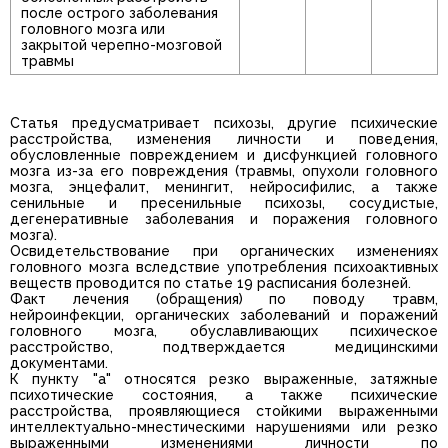
после острого заболевания
головного мозга или
закрытой черепно-мозговой
травмы
Статья предусматривает психозы, другие психические
расстройства, изменения личности и поведения,
обусловленные повреждением и дисфункцией головного
мозга из-за его повреждения (травмы, опухоли головного
мозга, энцефалит, менингит, нейросифилис, а также
сенильные и пресенильные психозы, сосудистые,
дегенеративные заболевания и поражения головного
мозга).
Освидетельствование при органических изменениях
головного мозга вследствие употребления психоактивных
веществ проводится по статье 19 расписания болезней.
Факт лечения (обращения) по поводу травм,
нейроинфекции, органических заболеваний и поражений
головного мозга, обуславливающих психическое
расстройство, подтверждается медицинскими
документами.
К пункту "а" относятся резко выраженные, затяжные
психотические состояния, а также психические
расстройства, проявляющиеся стойкими выраженными
интеллектуально-мнестическими нарушениями или резко
выраженными изменениями личности по