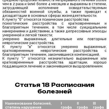
чем в 2 раза и (или) более 4 месяцев и выражены в степени,
затрудняющей исполнение освидетельствуемым
обязанностей военной службы, а также приводят к
дезадаптации в основных сферах жизнедеятельности.
К пункту "б" относятся психические расстройства:
психотические расстройства с кратковременным и
благоприятным течением, в том числе суицидальными
намерениями и действиями, а также депрессивные эпизоды
умеренной и легкой тяжести;
умеренно выраженные, длительные или повторные
невротические расстройства.
К пункту "в" относятся умеренно выраженные,
кратковременные невротические расстройства с
благоприятным течением, закончившиеся компенсацией.
К пункту "г" относятся незначительно выраженные или
кратковременные расстройства адаптации, хорошо
поддающиеся лечению и закончившиеся выздоровлением.
Статья 18 Расписания
болезней
Наименование болезней,
I
II
III
степень нарушения
графа
графа
графа