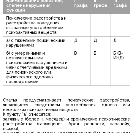
Наименование болезней,
I
II
III
степень нарушения
графа
графа
графа
функций
Психические расстройства и
расстройства поведения,
вызванные употреблением
психоактивных веществ:
а) с тяжелыми психическими
Д
Д
Д
нарушениями
б) с умеренными и
В
В
Б (В-
незначительными
ИНД)
психическими нарушениями и
(или) отчетливыми вредными
для психического или
физического здоровья
последствиями
Статья предусматривает психические расстройства,
являющиеся следствием употребления одного или
нескольких психоактивных веществ.
К пункту "а" относятся:
затяжные (более 4 месяцев) и хронические психотические
расстройства (галлюциноз, бред ревности, паранойя,
психоз);