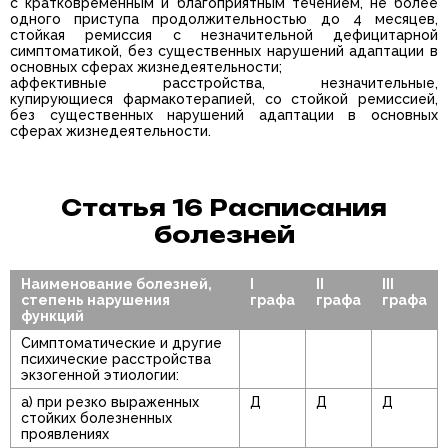
с кратковременным и благоприятным течением, не более
одного приступа продолжительностью до 4 месяцев,
стойкая ремиссия с незначительной дефицитарной
симптоматикой, без существенных нарушений адаптации в
основных сферах жизнедеятельности;
аффективные расстройства, незначительные,
купирующиеся фармакотерапией, со стойкой ремиссией,
без существенных нарушений адаптации в основных
сферах жизнедеятельности.
Статья 16 Расписания
болезней
Наименование болезней,
I
II
III
степень нарушения
графа
графа
графа
функций
Симптоматические и другие
психические расстройства
экзогенной этиологии:
а) при резко выраженных
Д
Д
Д
стойких болезненных
проявлениях