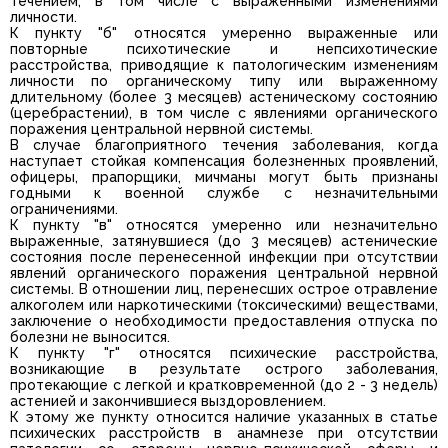
течением, в том числе с выраженными изменениями
личности.
К пункту "б" относятся умеренно выраженные или
повторные психотические и непсихотические
расстройства, приводящие к патологическим изменениям
личности по органическому типу или выраженному
длительному (более 3 месяцев) астеническому состоянию
(церебрастении), в том числе с явлениями органического
поражения центральной нервной системы.
В случае благоприятного течения заболевания, когда
наступает стойкая компенсация болезненных проявлений,
офицеры, прапорщики, мичманы могут быть признаны
годными к военной службе с незначительными
ограничениями.
К пункту "в" относятся умеренно или незначительно
выраженные, затянувшиеся (до 3 месяцев) астенические
состояния после перенесенной инфекции при отсутствии
явлений органического поражения центральной нервной
системы. В отношении лиц, перенесших острое отравление
алкоголем или наркотическими (токсическими) веществами,
заключение о необходимости предоставления отпуска по
болезни не выносится.
К пункту "г" относятся психические расстройства,
возникающие в результате острого заболевания,
протекающие с легкой и кратковременной (до 2 - 3 недель)
астенией и закончившиеся выздоровлением.
К этому же пункту относится наличие указанных в статье
психических расстройств в анамнезе при отсутствии