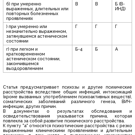
б) при умеренно
В
В
Б (В-
выраженных, длительных или
ИНД)
повторных болезненных
проявлениях
) при умеренно или
Г
Г
Г
незначительно выраженном,
затянувшемся астеническом
состоянии
г) при легком и
Б-4
Б
А
кратковременном
астеническом состоянии,
закончившемся
выздоровлением
Статья предусматривает психозы и другие психические
расстройства вследствие общих инфекций, интоксикаций
(кроме вызванных употреблением психоактивных веществ),
соматических заболеваний различного генеза, ВИЧ-
инфекции, других причин.
В документах о результатах обследования и
освидетельствования указывается причина, которая
повлекла за собой развитие психического расстройства.
К пункту "а" относятся психотические расстройства с резко
выраженными клиническими проявлениями и длительным