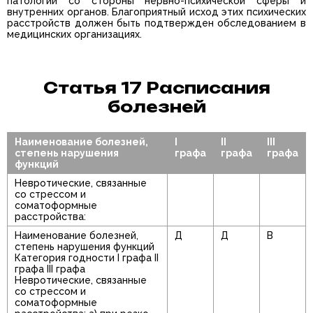
патологии со стороны нервно-психической сферы и
внутренних органов. Благоприятный исход этих психических
расстройств должен быть подтвержден обследованием в
медицинских организациях.
Статья 17 Расписания
болезней
Наименование болезней,
I
II
III
степень нарушения
графа
графа
графа
функций
Невротические, связанные
со стрессом и
соматоформные
расстройства:
Наименование болезней,
Д
Д
В
степень нарушения функций
Категория годности I графа II
графа III графа
Невротические, связанные
со стрессом и
соматоформные