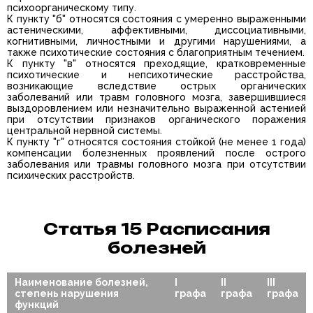
психоорганическому типу.
К пункту "б" относятся состояния с умеренно выраженными
астеническими, аффективными, диссоциативными,
когнитивными, личностными и другими нарушениями, а
также психотические состояния с благоприятным течением.
К пункту "в" относятся преходящие, кратковременные
психотические и непсихотические расстройства,
возникающие вследствие острых органических
заболеваний или травм головного мозга, завершившиеся
выздоровлением или незначительно выраженной астенией
при отсутствии признаков органического поражения
центральной нервной системы.
К пункту "г" относятся состояния стойкой (не менее 1 года)
компенсации болезненных проявлений после острого
заболевания или травмы головного мозга при отсутствии
психических расстройств.
Статья 15 Расписания
болезней
Наименование болезней,
I
II
III
степень нарушения
графа
графа
графа
функций