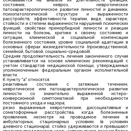
состояние, невроз, невротическое
патохарактерологическое развитие личности) и динамики,
психопатологической структуре и выраженности
расстройств, эффективности терапии, виде, характере,
стойкости и степени выраженности нарушений психических
функций, свойствах преморбидной личности и реакции
личности на болезнь, критике к своему состоянию и
ситуации, клинической и социальной компенсации
болезненного состояния, уровне социальной адаптации в
основных сферах жизнедеятельности (производственной,
семейной, бытовой, социально-средовой).
Средняя продолжительность лечения законченного случая
устанавливается на основе клинических рекомендаций с
учетом стандартов медицинской помощи, утверждаемых
уполномоченным федеральным органом исполнительной
власти.
К пункту "а" относятся:
реактивные состояния с затяжным течением,
невротическое или патохарактерологическое развитие
личности со значительно выраженной истеро-
конверсионной симптоматикой при необходимости
постоянного ухода и надзора;
резко выраженные невротические, диссоциативные и
соматоформные расстройства, когда болезненные
проявления, несмотря на проводимое лечение в
амбулаторных, стационарных условиях (в условиях
дневного стационара), стойко удерживаются и превышают
среднюю продолжительность непрерывного лечения более