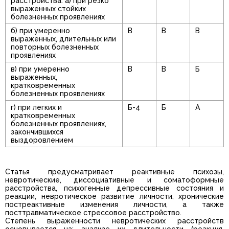
расстройства: а) при резко
выраженных стойких
болезненных проявлениях
б) при умеренно
В
В
В
выраженных, длительных или
повторных болезненных
проявлениях
в) при умеренно
В
В
Б
выраженных,
кратковременных
болезненных проявлениях
г) при легких и
Б-4
Б
А
кратковременных
болезненных проявлениях,
закончившихся
выздоровлением
Статья предусматривает реактивные психозы,
невротические, диссоциативные и соматоформные
расстройства, психогенные депрессивные состояния и
реакции, невротическое развитие личности, хронические
постреактивные изменения личности, а также
посттравматическое стрессовое расстройство.
Степень выраженности невротических расстройств
основывается на: анализе их длительности (реакция,