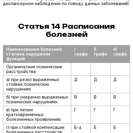
диспансерном наблюдении по поводу данных заболеваний).
Статья 14 Расписания
болезней
Наименование болезней,
I
II
III
степень нарушения
графа
графа
графа
функций
Органические психические
расстройства:
а) при резко выраженных
Д
Д
Д
стойких психических
нарушениях
б) при умеренно выраженных
В
В
В
психических нарушениях
в) при легких
Г
Г
Г
кратковременных
болезненных проявлениях
г) при стойкой компенсации
Б-4
Б
Б
болезненных расстройств