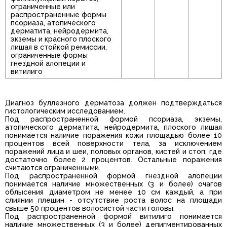
ограниченные или
распространенные формы
псориаза, атопического
дерматита, нейродермита,
экземы и красного плоского
лишая в стойкой ремиссии,
ограниченные формы
гнездной алопеции и
витилиго
Диагноз буллезного дерматоза должен подтверждаться
гистологическим исследованием.
Под распространенной формой псориаза, экземы,
атопического дерматита, нейродермита, плоского лишая
понимается наличие поражения кожи площадью более 10
процентов всей поверхности тела, за исключением
поражений лица и шеи, половых органов, кистей и стоп, где
достаточно более 2 процентов. Остальные поражения
считаются ограниченными.
Под распространенной формой гнездной алопеции
понимается наличие множественных (3 и более) очагов
облысения диаметром не менее 10 см каждый, а при
слиянии плешин - отсутствие роста волос на площади
свыше 50 процентов волосистой части головы.
Под распространенной формой витилиго понимается
наличие множественных (3 и более) депигментированных