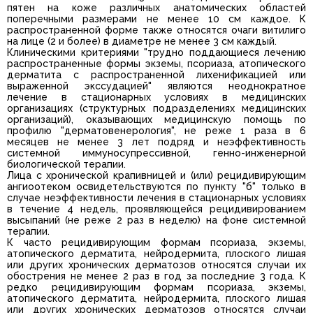
пятен на коже различных анатомических областей
поперечными размерами не менее 10 см каждое. К
распространенной форме также относятся очаги витилиго
на лице (2 и более) в диаметре не менее 3 см каждый.
Клиническими критериями "трудно поддающиеся лечению
распространенные формы экземы, псориаза, атопического
дерматита с распространенной лихенификацией или
выраженной экссудацией" являются неоднократное
лечение в стационарных условиях в медицинских
организациях (структурных подразделениях медицинских
организаций), оказывающих медицинскую помощь по
профилю "дерматовенерология", не реже 1 раза в 6
месяцев не менее 3 лет подряд и неэффективность
системной иммуносупрессивной, генно-инженерной
биологической терапии.
Лица с хронической крапивницей и (или) рецидивирующим
ангиоотеком освидетельствуются по пункту "б" только в
случае неэффективности лечения в стационарных условиях
в течение 4 недель, проявляющейся рецидивированием
высыпаний (не реже 2 раз в неделю) на фоне системной
терапии.
К часто рецидивирующим формам псориаза, экземы,
атопического дерматита, нейродермита, плоского лишая
или других хронических дерматозов относятся случаи их
обострения не менее 2 раз в год за последние 3 года. К
редко рецидивирующим формам псориаза, экземы,
атопического дерматита, нейродермита, плоского лишая
или других хронических дерматозов относятся случаи