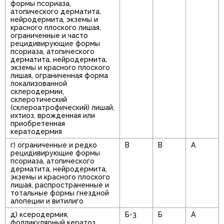
формы псориаза,
атопического дерматита,
нейродермита, экземы и
красного плоского лишая,
ограниченные и часто
рецидивирующие формы
псориаза, атопического
дерматита, нейродермита,
экземы и красного плоского
лишая, ограниченная форма
локализованной
склеродермии,
склеротический
(склероатрофический) лишай,
ихтиоз, врожденная или
приобретенная
кератодермия
г) ограниченные и редко
В
В
А
рецидивирующие формы
псориаза, атопического
дерматита, нейродермита,
экземы и красного плоского
лишая, распространенные и
тотальные формы гнездной
алопеции и витилиго
д) ксеродермия,
Б-3
Б
А
фолликулярный кератоз,