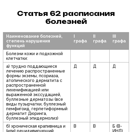
Статья 62 расписания
болезней
Наименование болезней,
I
II
III
степень нарушения
графа
графа
графа
функций
Болезни кожи и подкожной
клетчатки:
а) трудно поддающиеся
Д
Д
Д
лечению распространенные
формы экземы, псориаза,
атопического дерматита с
распространенной
лихенификацией или
выраженной экссудацией,
буллезные дерматозы (все
виды пузырчатки, буллезный
пемфигоид, герпетиформный
дерматит Дюринга,
буллезный эпидермолиз)
б) хроническая крапивница и
В
В
Б (В-
(или) рецидивирующий
ИНД)