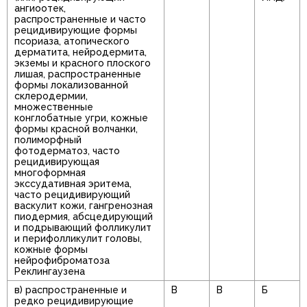
ангиоотек,
распространенные и часто
рецидивирующие формы
псориаза, атопического
дерматита, нейродермита,
экземы и красного плоского
лишая, распространенные
формы локализованной
склеродермии,
множественные
конглобатные угри, кожные
формы красной волчанки,
полиморфный
фотодерматоз, часто
рецидивирующая
многоформная
экссудативная эритема,
часто рецидивирующий
васкулит кожи, гангренозная
пиодермия, абсцедирующий
и подрывающий фолликулит
и перифолликулит головы,
кожные формы
нейрофиброматоза
Реклингаузена
в) распространенные и
В
В
Б
редко рецидивирующие