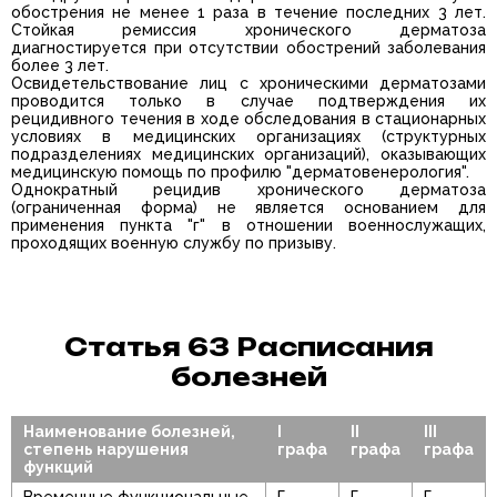
обострения не менее 1 раза в течение последних 3 лет.
Стойкая ремиссия хронического дерматоза
диагностируется при отсутствии обострений заболевания
более 3 лет.
Освидетельствование лиц с хроническими дерматозами
проводится только в случае подтверждения их
рецидивного течения в ходе обследования в стационарных
условиях в медицинских организациях (структурных
подразделениях медицинских организаций), оказывающих
медицинскую помощь по профилю "дерматовенерология".
Однократный рецидив хронического дерматоза
(ограниченная форма) не является основанием для
применения пункта "г" в отношении военнослужащих,
проходящих военную службу по призыву.
Статья 63 Расписания
болезней
Наименование болезней,
I
II
III
степень нарушения
графа
графа
графа
функций
Временные функциональные
Г
Г
Г