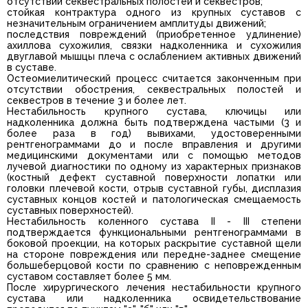
отсутствии секвестральных полостей и секвестров;
стойкая контрактура одного из крупных суставов с
незначительным ограничением амплитуды движений;
последствия повреждений (приобретенное удлинение)
ахиллова сухожилия, связки надколенника и сухожилия
двуглавой мышцы плеча с ослаблением активных движений
в суставе.
Остеомиелитический процесс считается законченным при
отсутствии обострения, секвестральных полостей и
секвестров в течение 3 и более лет.
Нестабильность крупного сустава, ключицы или
надколенника должна быть подтверждена частыми (3 и
более раза в год) вывихами, удостоверенными
рентгенограммами до и после вправления и другими
медицинскими документами или с помощью методов
лучевой диагностики по одному из характерных признаков
(костный дефект суставной поверхности лопатки или
головки плечевой кости, отрыв суставной губы, дисплазия
суставных концов костей и патологическая смещаемость
суставных поверхностей).
Нестабильность коленного сустава II - III степени
подтверждается функциональными рентгенограммами в
боковой проекции, на которых раскрытие суставной щели
на стороне повреждения или передне-заднее смещение
большеберцовой кости по сравнению с неповрежденным
суставом составляет более 5 мм.
После хирургического лечения нестабильности крупного
сустава или надколенника освидетельствование