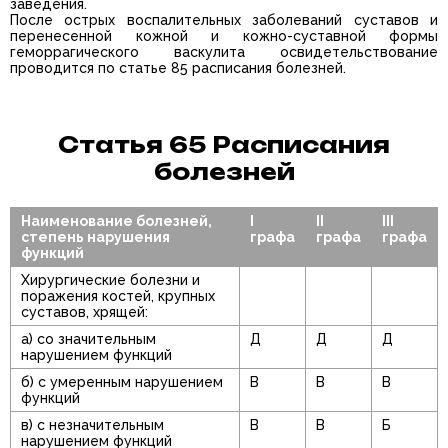
заведения.
После острых воспалительных заболеваний суставов и
перенесенной кожной и кожно-суставной формы
геморрагического васкулита освидетельствование
проводится по статье 85 расписания болезней.
Статья 65 Расписания
болезней
Наименование болезней,
I
II
III
степень нарушения
графа
графа
графа
функций
Хирургические болезни и
поражения костей, крупных
суставов, хрящей:
а) со значительным
Д
Д
Д
нарушением функций
б) с умеренным нарушением
В
В
В
функций
в) с незначительным
В
В
Б
нарушением функций