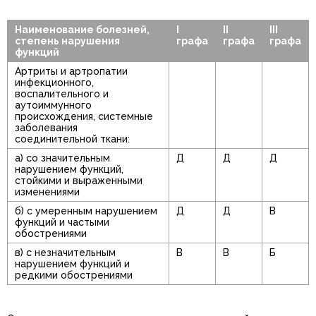
Наименование болезней,
I
II
III
степень нарушения
графа
графа
графа
функций
Артриты и артропатии
инфекционного,
воспалительного и
аутоиммунного
происхождения, системные
заболевания
соединительной ткани:
а) со значительным
Д
Д
Д
нарушением функций,
стойкими и выраженными
изменениями
б) с умеренным нарушением
Д
Д
В
функций и частыми
обострениями
в) с незначительным
В
В
Б
нарушением функций и
редкими обострениями