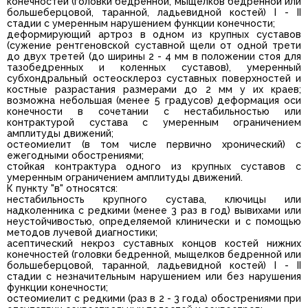
конечностей (головки бедренной, мыщелков бедренной или
большеберцовой, таранной, ладьевидной костей) I - II
стадии с умеренным нарушением функции конечности;
деформирующий артроз в одном из крупных суставов
(сужение рентгеновской суставной щели от одной трети
до двух третей (до ширины 2 - 4 мм в положении стоя для
тазобедренных и коленных суставов), умеренный
субхондральный остеосклероз суставных поверхностей и
костные разрастания размерами до 2 мм у их краев;
возможна небольшая (менее 5 градусов) деформация оси
конечности в сочетании с нестабильностью или
контрактурой сустава с умеренным ограничением
амплитуды движений;
остеомиелит (в том числе первично хронический) с
ежегодными обострениями;
стойкая контрактура одного из крупных суставов с
умеренным ограничением амплитуды движений.
К пункту "в" относятся:
нестабильность крупного сустава, ключицы или
надколенника с редкими (менее 3 раз в год) вывихами или
неустойчивостью, определяемой клинически и с помощью
методов лучевой диагностики;
асептический некроз суставных концов костей нижних
конечностей (головки бедренной, мыщелков бедренной или
большеберцовой, таранной, ладьевидной костей) I - II
стадии с незначительным нарушением или без нарушения
функции конечности;
остеомиелит с редкими (раз в 2 - 3 года) обострениями при