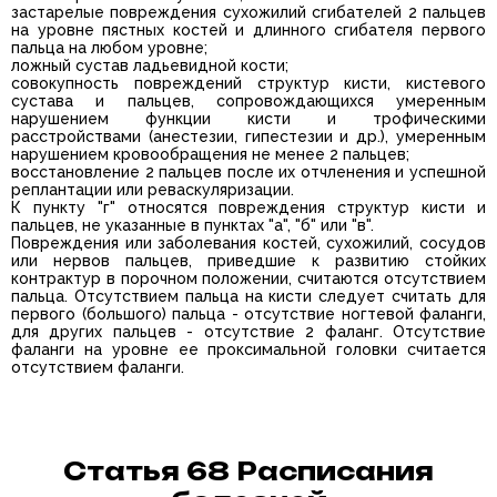
застарелые повреждения сухожилий сгибателей 2 пальцев
на уровне пястных костей и длинного сгибателя первого
пальца на любом уровне;
ложный сустав ладьевидной кости;
совокупность повреждений структур кисти, кистевого
сустава и пальцев, сопровождающихся умеренным
нарушением функции кисти и трофическими
расстройствами (анестезии, гипестезии и др.), умеренным
нарушением кровообращения не менее 2 пальцев;
восстановление 2 пальцев после их отчленения и успешной
реплантации или реваскуляризации.
К пункту "г" относятся повреждения структур кисти и
пальцев, не указанные в пунктах "а", "б" или "в".
Повреждения или заболевания костей, сухожилий, сосудов
или нервов пальцев, приведшие к развитию стойких
контрактур в порочном положении, считаются отсутствием
пальца. Отсутствием пальца на кисти следует считать для
первого (большого) пальца - отсутствие ногтевой фаланги,
для других пальцев - отсутствие 2 фаланг. Отсутствие
фаланги на уровне ее проксимальной головки считается
отсутствием фаланги.
Статья 68 Расписания