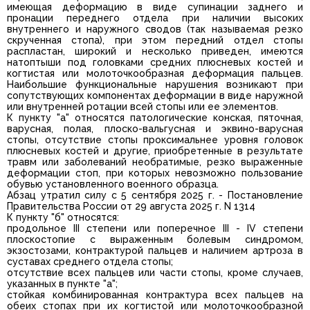
имеющая деформацию в виде супинации заднего и
пронации переднего отдела при наличии высоких
внутреннего и наружного сводов (так называемая резко
скрученная стопа), при этом передний отдел стопы
распластан, широкий и несколько приведен, имеются
натоптыши под головками средних плюсневых костей и
когтистая или молоточкообразная деформация пальцев.
Наибольшие функциональные нарушения возникают при
сопутствующих компонентах деформации в виде наружной
или внутренней ротации всей стопы или ее элементов.
К пункту "а" относятся патологические конская, пяточная,
варусная, полая, плоско-вальгусная и эквино-варусная
стопы, отсутствие стопы проксимальнее уровня головок
плюсневых костей и другие, приобретенные в результате
травм или заболеваний необратимые, резко выраженные
деформации стоп, при которых невозможно пользование
обувью установленного военного образца.
Абзац утратил силу с 5 сентября 2025 г. - Постановление
Правительства России от 29 августа 2025 г. N 1314
К пункту "б" относятся:
продольное III степени или поперечное III - IV степени
плоскостопие с выраженным болевым синдромом,
экзостозами, контрактурой пальцев и наличием артроза в
суставах среднего отдела стопы;
отсутствие всех пальцев или части стопы, кроме случаев,
указанных в пункте "а";
стойкая комбинированная контрактура всех пальцев на
обеих стопах при их когтистой или молоточкообразной