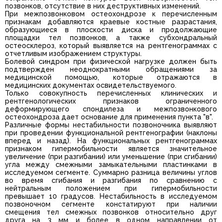
позвонков, отсутствие в них деструктивных изменений.
При межпозвонковом остеохондрозе к перечисленным
признакам добавляются краевые костные разрастания,
образующиеся в плоскости диска и продолжающие
площадки тел позвонков, а также субхондральный
остеосклероз, который выявляется на рентгенограммах с
отчетливым изображением структуры.
Болевой синдром при физической нагрузке должен быть
подтвержден неоднократными обращениями за
медицинской помощью, которые отражаются в
медицинских документах освидетельствуемого.
Только совокупность перечисленных клинических и
рентгенологических признаков ограниченного
деформирующего спондилеза и межпозвонкового
остеохондроза дает основание для применения пункта "в".
Различные формы нестабильности позвоночника выявляют
при проведении функциональной рентгенографии (наклоны
вперед и назад). На функциональных рентгенограммах
признаком гипермобильности является значительное
увеличение (при разгибании) или уменьшение (при сгибании)
угла между смежными замыкательными пластинками в
исследуемом сегменте. Суммарно разница величины углов
во время сгибания и разгибания по сравнению с
нейтральным положением при гипермобильности
превышает 10 градусов. Нестабильность в исследуемом
позвоночном сегменте констатируют при наличии
смещения тел смежных позвонков относительно друг
друга на 3 мм и более в одном направлении от