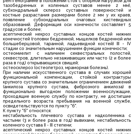
рентгенограмме в положении стоя с опорной нагрузкой для
тазобедренных и коленных суставов менее 2 мм),
субхондральный склероз суставных поверхностей и
костные разрастания размерами более 2 мм у их краев,
появление субхондральных очаговых кистевидных
образований. Деформация оси конечности составляет 5
градусов и более;
асептический некроз суставных концов костей нижних
конечностей (головки бедренной, мыщелков бедренной или
большеберцовой, таранной, ладьевидной костей) III - IV
стадии со значительным нарушением функции конечности;
остеомиелит с наличием секвестральных полостей,
секвестров, длительно незаживающих или часто (2 и более
раза в год) открывающихся свищей;
остеосклероз (остеопетроз, мраморная болезнь).
При наличии искусственного сустава в случаях хорошей
функциональной компенсации, стойкой контрактуры
крупного сустава со значительным ограничением движений
(анкилоза крупного сустава, фиброзного анкилоза) в
функционально выгодном положении военнослужащие,
проходящие военную службу по контракту, не достигшие
предельного возраста пребывания на военной службе,
освидетельствуются по пункту "б".
К пункту "б" относятся:
нестабильность плечевого сустава и надколенника с
частыми (3 и более раза в год) вывихами, нестабильность
коленного сустава II - III степени;
асептический некроз суставных концов костей нижних