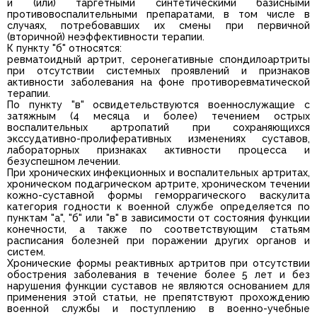
и (или) таргетными синтетическими базисными
противовоспалительными препаратами, в том числе в
случаях, потребовавших их смены при первичной
(вторичной) неэффективности терапии.
К пункту "б" относятся:
ревматоидный артрит, серонегативные спондилоартриты
при отсутствии системных проявлений и признаков
активности заболевания на фоне противоревматической
терапии.
По пункту "в" освидетельствуются военнослужащие с
затяжным (4 месяца и более) течением острых
воспалительных артропатий при сохраняющихся
экссудативно-пролиферативных изменениях суставов,
лабораторных признаках активности процесса и
безуспешном лечении.
При хронических инфекционных и воспалительных артритах,
хроническом подагрическом артрите, хроническом течении
кожно-суставной формы геморрагического васкулита
категория годности к военной службе определяется по
пунктам "а", "б" или "в" в зависимости от состояния функции
конечности, а также по соответствующим статьям
расписания болезней при поражении других органов и
систем.
Хронические формы реактивных артритов при отсутствии
обострения заболевания в течение более 5 лет и без
нарушения функции суставов не являются основанием для
применения этой статьи, не препятствуют прохождению
военной службы и поступлению в военно-учебные