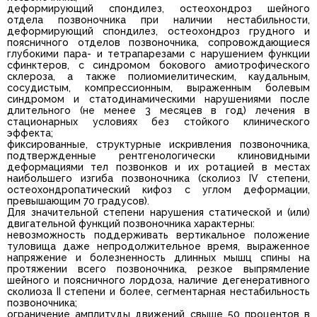
деформирующий спондилез, остеохондроз шейного
отдела позвоночника при наличии нестабильности,
деформирующий спондилез, остеохондроз грудного и
поясничного отделов позвоночника, сопровождающиеся
глубокими пара- и тетрапарезами с нарушением функции
сфинктеров, с синдромом бокового амиотрофического
склероза, а также полиомиелитическим, каудальным,
сосудистым, компрессионным, выраженным болевым
синдромом и статодинамическими нарушениями после
длительного (не менее 3 месяцев в год) лечения в
стационарных условиях без стойкого клинического
эффекта;
фиксированные, структурные искривления позвоночника,
подтвержденные рентгенологически клиновидными
деформациями тел позвонков и их ротацией в местах
наибольшего изгиба позвоночника (сколиоз IV степени,
остеохондропатический кифоз с углом деформации,
превышающим 70 градусов).
Для значительной степени нарушения статической и (или)
двигательной функций позвоночника характерны:
невозможность поддерживать вертикальное положение
туловища даже непродолжительное время, выраженное
напряжение и болезненность длинных мышц спины на
протяжении всего позвоночника, резкое выпрямление
шейного и поясничного лордоза, наличие дегенеративного
сколиоза II степени и более, сегментарная нестабильность
позвоночника;
ограничение амплитуды движений свыше 50 процентов в