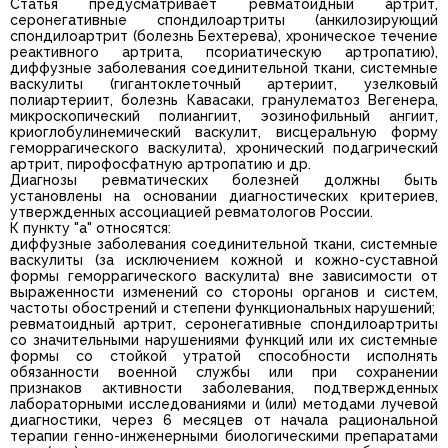
Статья предусматривает ревматоидный артрит,
серонегативные спондилоартриты (анкилозирующий
спондилоартрит (болезнь Бехтерева), хроническое течение
реактивного артрита, псориатическую артропатию),
диффузные заболевания соединительной ткани, системные
васкулиты (гигантоклеточный артериит, узелковый
полиартериит, болезнь Кавасаки, гранулематоз Вегенера,
микроскопический полиангиит, эозинофильный ангиит,
криоглобулинемический васкулит, висцеральную форму
геморрагического васкулита), хронический подагрический
артрит, пирофосфатную артропатию и др.
Диагнозы ревматических болезней должны быть
установлены на основании диагностических критериев,
утвержденных ассоциацией ревматологов России.
К пункту "а" относятся:
диффузные заболевания соединительной ткани, системные
васкулиты (за исключением кожной и кожно-суставной
формы геморрагического васкулита) вне зависимости от
выраженности изменений со стороны органов и систем,
частоты обострений и степени функциональных нарушений;
ревматоидный артрит, серонегативные спондилоартриты
со значительными нарушениями функций или их системные
формы со стойкой утратой способности исполнять
обязанности военной службы или при сохранении
признаков активности заболевания, подтвержденных
лабораторными исследованиями и (или) методами лучевой
диагностики, через 6 месяцев от начала рациональной
терапии генно-инженерными биологическими препаратами