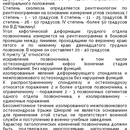
нейтрального положения.
Степень сколиоза определяется рентгенологом по
рентгенограммам на основании измерения углов сколиоза: I
степень - 1 - 10 градусов, II степень - 11 - 25 градусов, III
степень - 26 - 50 градусов, IV степень -более 50 градусов
(по В.Д.Чаклину).
Угол кифотической деформации грудного отдела
позвоночника измеряется на рентгенограммах в боковой
проекции между линиями, проходящими по верхнему краю
пятого и по нижнему краю двенадцатого грудных
позвонков. В норме он составляет 20 - 40 градусов.
К пункту "д" относятся:
искривления позвоночника, в том числе
остеохондропатический кифоз (конечная стадия
заболевания), без нарушения функций;
изолированные явления деформирующего спондилеза и
межпозвонкового остеохондроза без нарушения функций.
К распространенному спондилезу и остеохондрозу
относятся поражение 2 и более отделов позвоночника, к
ограниченному - поражение 2 - 3 позвоночных сегментов
одного отдела позвоночника, к изолированному -
одиночные поражения.
Бессимптомное течение изолированного межпозвонкового
остеохондроза (грыжи Шморля) не является основанием
для применения этой статьи, не препятствует военной
службе и поступлению в военно-учебные заведения.
Характер патологических изменений позвоночника должен
быть подтвержден многоосевыми, нагрузочными и