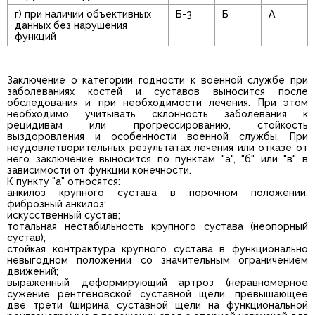
г) при наличии объективных
Б-3
Б
А
данных без нарушения
функций
Заключение о категории годности к военной службе при
заболеваниях костей и суставов выносится после
обследования и при необходимости лечения. При этом
необходимо учитывать склонность заболевания к
рецидивам или прогрессированию, стойкость
выздоровления и особенности военной службы. При
неудовлетворительных результатах лечения или отказе от
него заключение выносится по пунктам "а", "б" или "в" в
зависимости от функции конечности.
К пункту "а" относятся:
анкилоз крупного сустава в порочном положении,
фиброзный анкилоз;
искусственный сустав;
тотальная нестабильность крупного сустава (неопорный
сустав);
стойкая контрактура крупного сустава в функционально
невыгодном положении со значительным ограничением
движений;
выраженный деформирующий артроз (неравномерное
сужение рентгеновской суставной щели, превышающее
две трети (ширина суставной щели на функциональной