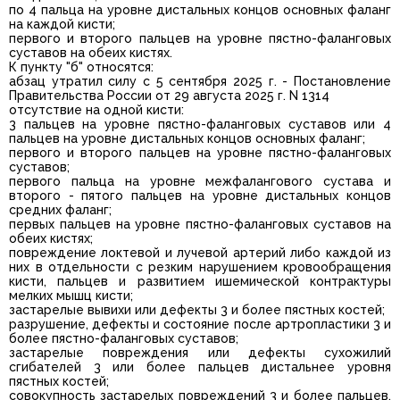
по 4 пальца на уровне дистальных концов основных фаланг
на каждой кисти;
первого и второго пальцев на уровне пястно-фаланговых
суставов на обеих кистях.
К пункту "б" относятся:
абзац утратил силу с 5 сентября 2025 г. - Постановление
Правительства России от 29 августа 2025 г. N 1314
отсутствие на одной кисти:
3 пальцев на уровне пястно-фаланговых суставов или 4
пальцев на уровне дистальных концов основных фаланг;
первого и второго пальцев на уровне пястно-фаланговых
суставов;
первого пальца на уровне межфалангового сустава и
второго - пятого пальцев на уровне дистальных концов
средних фаланг;
первых пальцев на уровне пястно-фаланговых суставов на
обеих кистях;
повреждение локтевой и лучевой артерий либо каждой из
них в отдельности с резким нарушением кровообращения
кисти, пальцев и развитием ишемической контрактуры
мелких мышц кисти;
застарелые вывихи или дефекты 3 и более пястных костей;
разрушение, дефекты и состояние после артропластики 3 и
более пястно-фаланговых суставов;
застарелые повреждения или дефекты сухожилий
сгибателей 3 или более пальцев дистальнее уровня
пястных костей;
совокупность застарелых повреждений 3 и более пальцев,