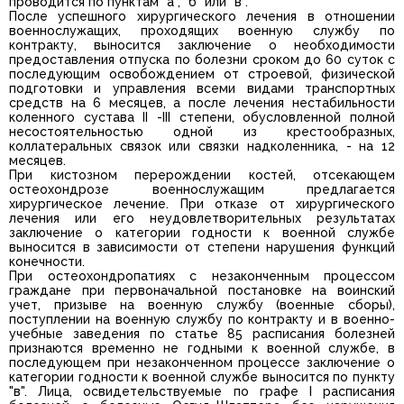
проводится по пунктам "а", "б" или "в".
После успешного хирургического лечения в отношении
военнослужащих, проходящих военную службу по
контракту, выносится заключение о необходимости
предоставления отпуска по болезни сроком до 60 суток с
последующим освобождением от строевой, физической
подготовки и управления всеми видами транспортных
средств на 6 месяцев, а после лечения нестабильности
коленного сустава II -III степени, обусловленной полной
несостоятельностью одной из крестообразных,
коллатеральных связок или связки надколенника, - на 12
месяцев.
При кистозном перерождении костей, отсекающем
остеохондрозе военнослужащим предлагается
хирургическое лечение. При отказе от хирургического
лечения или его неудовлетворительных результатах
заключение о категории годности к военной службе
выносится в зависимости от степени нарушения функций
конечности.
При остеохондропатиях с незаконченным процессом
граждане при первоначальной постановке на воинский
учет, призыве на военную службу (военные сборы),
поступлении на военную службу по контракту и в военно-
учебные заведения по статье 85 расписания болезней
признаются временно не годными к военной службе, в
последующем при незаконченном процессе заключение о
категории годности к военной службе выносится по пункту
"в". Лица, освидетельствуемые по графе I расписания