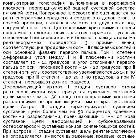
компьютерная томография, выполненная в коронарной
плоскости, перпендикулярной задней суставной фасетке
пяточной кости. Поперечное плоскостопие оценивается по
рентгенограммам переднего и среднего отделов стопы в
прямой проекции, выполненным стоя на двух ногах под
нагрузкой веса тела. Достоверными критериями степени
поперечного плоскостопия являются параметры угловых
отклонений I плюсневой кости и большого пальца стопы. На
рентгенограммах проводятся 3 прямые линии,
соответствующие продольным осям I, II плюсневых костей и
оси основной фаланги первого пальца. При I степени
деформации угол между I и II плюсневыми костями
составляет 10 - 14 градусов, а угол отклонения первого
пальца от оси I плюсневой кости - 15 - 20 градусов, при II
степени эти углы соответственно увеличиваются до 15 и 30
градусов, при III степени - до 20 и 40 градусов, а при IV
степени - превышают 20 и 40 градусов.
Деформирующий артроз I стадии суставов стопы
рентгенологически характеризуется сужением суставной
щели менее чем на 50 процентов и краевыми костными
разрастаниями, не превышающими 1 мм от края суставной
щели. Артроз II стадии характеризуется сужением
суставной щели более чем на 50 процентов, краевыми
костными разрастаниями, превышающими 1 мм от края
суставной щели, деформацией и субхондральным
остеосклерозом суставных концов сочленяющихся костей.
При артрозе III стадии суставная щель рентгенологически
не определяется, имеются выраженные краевые костные