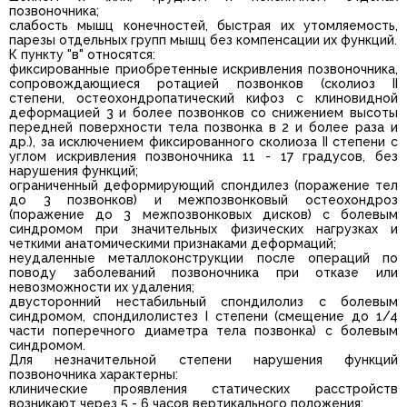
позвоночника;
слабость мышц конечностей, быстрая их утомляемость,
парезы отдельных групп мышц без компенсации их функций.
К пункту "в" относятся:
фиксированные приобретенные искривления позвоночника,
сопровождающиеся ротацией позвонков (сколиоз II
степени, остеохондропатический кифоз с клиновидной
деформацией 3 и более позвонков со снижением высоты
передней поверхности тела позвонка в 2 и более раза и
др.), за исключением фиксированного сколиоза II степени с
углом искривления позвоночника 11 - 17 градусов, без
нарушения функций;
ограниченный деформирующий спондилез (поражение тел
до 3 позвонков) и межпозвонковый остеохондроз
(поражение до 3 межпозвонковых дисков) с болевым
синдромом при значительных физических нагрузках и
четкими анатомическими признаками деформаций;
неудаленные металлоконструкции после операций по
поводу заболеваний позвоночника при отказе или
невозможности их удаления;
двусторонний нестабильный спондилолиз с болевым
синдромом, спондилолистез I степени (смещение до 1/4
части поперечного диаметра тела позвонка) с болевым
синдромом.
Для незначительной степени нарушения функций
позвоночника характерны:
клинические проявления статических расстройств
возникают через 5 - 6 часов вертикального положения;