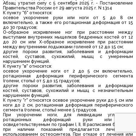
Абзац утратил силу с 5 сентября 2025 г. - Постановление
Правительства России от 29 августа 2025 г. N 1314
К пункту "б" относятся:
осевое укорочение руки или ноги от 5 до 8 см
включительно, а также его ротационная деформация от 15
до 30 градусов;
О-образное искривление ног при расстоянии между
выступами внутренних мыщелков бедренных костей от 12
до 20 см или Х-образное искривление при расстоянии
между внутренними лодыжками голеней от 12 до 15 см;
другие пороки развития, заболевания и деформации
костей, суставов, сухожилий, мышц с умеренным
нарушением функций.
К пункту "в" относятся:
осевое укорочение ноги от 2 до 5 см включительно,
ротационная деформация периферического сегмента
(голени, стопы) от 5 до 15 градусов;
другие пороки развития, заболевания и деформации
костей, суставов, сухожилий и мышц с незначительным
нарушением функций.
К пункту "г" относятся осевое укорочение руки до 5 см или
ноги до 2 см, ротационная деформация периферического
сегмента (голени, стопы) менее 5 градусов.
При укорочении ноги, для ликвидации угловых и
ротационных деформаций руки или ноги
освидетельствуемым по графам I, II, III расписания болезней
при наличии показаний предлагается лечение с
использованием остеосинтеза. При отказе от лечения или