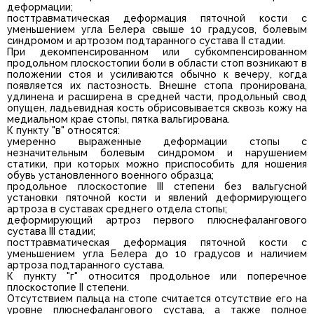
деформации;
посттравматическая деформация пяточной кости с
уменьшением угла Белера свыше 10 градусов, болевым
синдромом и артрозом подтаранного сустава II стадии.
При декомпенсированном или субкомпенсированном
продольном плоскостопии боли в области стоп возникают в
положении стоя и усиливаются обычно к вечеру, когда
появляется их пастозность. Внешне стопа пронирована,
удлинена и расширена в средней части, продольный свод
опущен, ладьевидная кость обрисовывается сквозь кожу на
медиальном крае стопы, пятка вальгирована.
К пункту "в" относятся:
умеренно выраженные деформации стопы с
незначительным болевым синдромом и нарушением
статики, при которых можно приспособить для ношения
обувь установленного военного образца;
продольное плоскостопие III степени без вальгусной
установки пяточной кости и явлений деформирующего
артроза в суставах среднего отдела стопы;
деформирующий артроз первого плюснефалангового
сустава III стадии;
посттравматическая деформация пяточной кости с
уменьшением угла Белера до 10 градусов и наличием
артроза подтаранного сустава.
К пункту "г" относится продольное или поперечное
плоскостопие II степени.
Отсутствием пальца на стопе считается отсутствие его на
уровне плюснефалангового сустава, а также полное