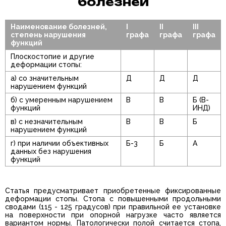
болезней
Наименование болезней,
I
II
III
степень нарушения
графа
графа
графа
функций
Плоскостопие и другие
деформации стопы:
а) со значительным
Д
Д
Д
нарушением функций
б) с умеренным нарушением
В
В
Б (В-
функций
ИНД)
в) с незначительным
В
В
Б
нарушением функций
г) при наличии объективных
Б-3
Б
А
данных без нарушения
функций
Статья предусматривает приобретенные фиксированные
деформации стопы. Стопа с повышенными продольными
сводами (115 - 125 градусов) при правильной ее установке
на поверхности при опорной нагрузке часто является
вариантом нормы. Патологически полой считается стопа,