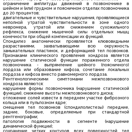
ограничение амплитуды движений в позвоночнике в
шейном и (или) грудном и поясничном отделах позвоночника
до 20 процентов;
двигательные и чувствительные нарушения, проявляющиеся
неполной утратой чувствительности в зоне одного
невромера, утратой или снижением сухожильного
рефлекса, снижение мышечной силы отдельных мышц
конечности при общей компенсации их функций.
Спондилез анатомически проявляется клювовидными
разрастаниями, захватывающими всю окружность
замыкательных пластинок, и деформацией тел позвонков.
Признаками клинического проявления хондроза является
нарушение статической функции пораженного отдела
позвоночника - выпрямление шейного (поясничного)
лордоза или образование кифоза, сочетание локальных
лордоза и кифоза вместо равномерного лордоза.
Рентгенологическими симптомами межпозвонкового
хондроза являются:
нарушение формы позвоночника (нарушение статической
функции), снижение высоты межпозвонкового диска;
отложение солей извести в переднем участке фиброзного
кольца или в пульпозном ядре;
смещения тел позвонков (спондилолистезы) передние,
задние, боковые, определяемые при стандартной
рентгенографии;
патология подвижности в сегменте (нарушение
динамической функции);
сохранение четких контуров всех поверхностей тел