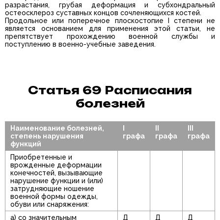
разрастания, грубая деформация и субхондральный
остеосклероз суставных концов сочленяющихся костей.
Продольное или поперечное плоскостопие I степени не
является основанием для применения этой статьи, не
препятствует прохождению военной службы и
поступлению в военно-учебные заведения.
Статья 69 Расписания
болезней
Наименование болезней,
I
II
III
степень нарушения
графа
графа
графа
функций
Приобретенные и
врожденные деформации
конечностей, вызывающие
нарушение функции и (или)
затрудняющие ношение
военной формы одежды,
обуви или снаряжения:
а) со значительным
Д
Д
Д