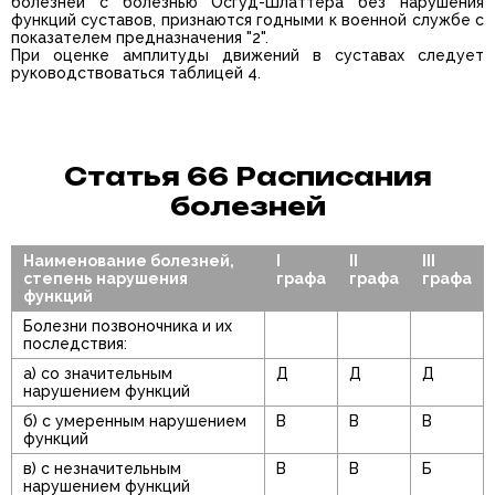
болезней с болезнью Осгуд-Шлаттера без нарушения
функций суставов, признаются годными к военной службе с
показателем предназначения "2".
При оценке амплитуды движений в суставах следует
руководствоваться таблицей 4.
Статья 66 Расписания
болезней
Наименование болезней,
I
II
III
степень нарушения
графа
графа
графа
функций
Болезни позвоночника и их
последствия:
а) со значительным
Д
Д
Д
нарушением функций
б) с умеренным нарушением
В
В
В
функций
в) с незначительным
В
В
Б
нарушением функций