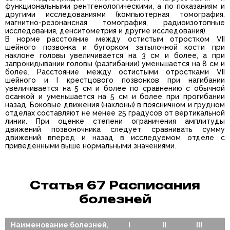
функциональными рентгенологическими, а по показаниям и
другими исследованиями (компьютерная томография,
магнитно-резонансная томография, радиоизотопные
исследования, денситометрия и другие исследования).
В норме расстояние между остистым отростком VII
шейного позвонка и бугорком затылочной кости при
наклоне головы увеличивается на 3 см и более, а при
запрокидывании головы (разгибании) уменьшается на 8 см и
более. Расстояние между остистыми отростками VII
шейного и I крестцового позвонков при нагибании
увеличивается на 5 см и более по сравнению с обычной
осанкой и уменьшается на 5 см и более при прогибании
назад. Боковые движения (наклоны) в поясничном и грудном
отделах составляют не менее 25 градусов от вертикальной
линии. При оценке степени ограничения амплитуды
движений позвоночника следует сравнивать сумму
движений вперед и назад в исследуемом отделе с
приведенными выше нормальными значениями.
Статья 67 Расписания
болезней
Наименование болезней,
I
II
III