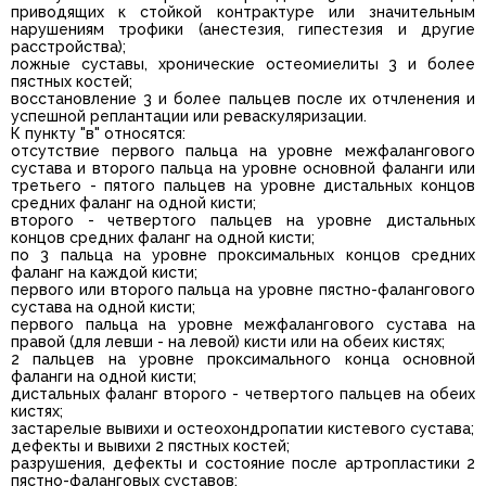
приводящих к стойкой контрактуре или значительным
нарушениям трофики (анестезия, гипестезия и другие
расстройства);
ложные суставы, хронические остеомиелиты 3 и более
пястных костей;
восстановление 3 и более пальцев после их отчленения и
успешной реплантации или реваскуляризации.
К пункту "в" относятся:
отсутствие первого пальца на уровне межфалангового
сустава и второго пальца на уровне основной фаланги или
третьего - пятого пальцев на уровне дистальных концов
средних фаланг на одной кисти;
второго - четвертого пальцев на уровне дистальных
концов средних фаланг на одной кисти;
по 3 пальца на уровне проксимальных концов средних
фаланг на каждой кисти;
первого или второго пальца на уровне пястно-фалангового
сустава на одной кисти;
первого пальца на уровне межфалангового сустава на
правой (для левши - на левой) кисти или на обеих кистях;
2 пальцев на уровне проксимального конца основной
фаланги на одной кисти;
дистальных фаланг второго - четвертого пальцев на обеих
кистях;
застарелые вывихи и остеохондропатии кистевого сустава;
дефекты и вывихи 2 пястных костей;
разрушения, дефекты и состояние после артропластики 2
пястно-фаланговых суставов;