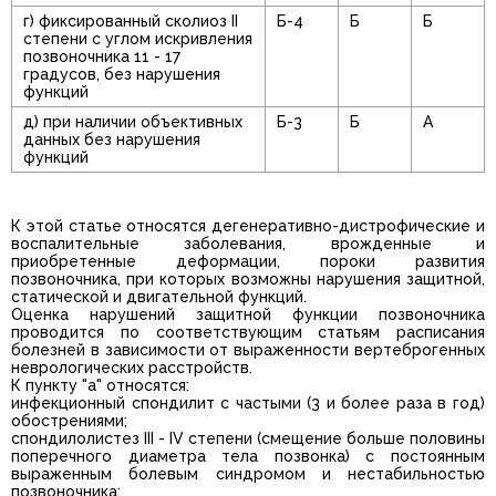
г) фиксированный сколиоз II
Б-4
Б
Б
степени с углом искривления
позвоночника 11 - 17
градусов, без нарушения
функций
д) при наличии объективных
Б-3
Б
А
данных без нарушения
функций
К этой статье относятся дегенеративно-дистрофические и
воспалительные заболевания, врожденные и
приобретенные деформации, пороки развития
позвоночника, при которых возможны нарушения защитной,
статической и двигательной функций.
Оценка нарушений защитной функции позвоночника
проводится по соответствующим статьям расписания
болезней в зависимости от выраженности вертеброгенных
неврологических расстройств.
К пункту "а" относятся:
инфекционный спондилит с частыми (3 и более раза в год)
обострениями;
спондилолистез III - IV степени (смещение больше половины
поперечного диаметра тела позвонка) с постоянным
выраженным болевым синдромом и нестабильностью
позвоночника;