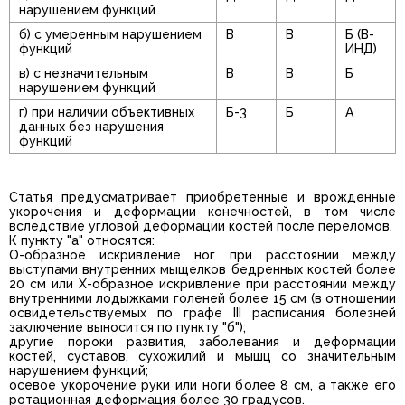
нарушением функций
б) с умеренным нарушением
В
В
Б (В-
функций
ИНД)
в) с незначительным
В
В
Б
нарушением функций
г) при наличии объективных
Б-3
Б
А
данных без нарушения
функций
Статья предусматривает приобретенные и врожденные
укорочения и деформации конечностей, в том числе
вследствие угловой деформации костей после переломов.
К пункту "а" относятся:
О-образное искривление ног при расстоянии между
выступами внутренних мыщелков бедренных костей более
20 см или Х-образное искривление при расстоянии между
внутренними лодыжками голеней более 15 см (в отношении
освидетельствуемых по графе III расписания болезней
заключение выносится по пункту "б");
другие пороки развития, заболевания и деформации
костей, суставов, сухожилий и мышц со значительным
нарушением функций;
осевое укорочение руки или ноги более 8 см, а также его
ротационная деформация более 30 градусов.