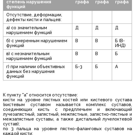
степень нарушения
графа
графа
графа
функций
Отсутствие, деформации,
дефекты кисти и пальцев:
а) со значительным
Д
Д
Д
нарушением функций
б) с умеренным нарушением
В
В
Б (В-
функций
ИНД)
в) с незначительным
В
В
Б
нарушением функций
г) при наличии объективных
Б-3
Б
А
данных без нарушения
функций
К пункту "а" относится отсутствие:
кисти на уровне пястных костей или кистевого сустава
(кистевым суставом называется комплекс суставов,
соединяющих кисть с предплечьем и включающий
лучезапястный, запястный, межпястные, запястно-пястные и
межзапястные суставы, а также дистальный лучелоктевой
сустав);
по 3 пальца на уровне пястно-фаланговых суставов на
каждой кисти;