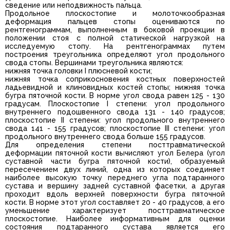
сведение или неподвижность пальца.
Продольное плоскостопие и молоточкообразная
деформация пальцев стопы оцениваются по
рентгенограммам, выполненным в боковой проекции в
положении стоя с полной статической нагрузкой на
исследуемую стопу. На рентгенограммах путем
построения треугольника определяют угол продольного
свода стопы. Вершинами треугольника являются:
нижняя точка головки I плюсневой кости;
нижняя точка соприкосновения костных поверхностей
ладьевидной и клиновидных костей стопы; нижняя точка
бугра пяточной кости. В норме угол свода равен 125 - 130
градусам. Плоскостопие I степени: угол продольного
внутреннего подошвенного свода 131 - 140 градусов;
плоскостопие II степени: угол продольного внутреннего
свода 141 - 155 градусов; плоскостопие III степени: угол
продольного внутреннего свода больше 155 градусов.
Для определения степени посттравматической
деформации пяточной кости вычисляют угол Белера (угол
суставной части бугра пяточной кости), образуемый
пересечением двух линий, одна из которых соединяет
наиболее высокую точку переднего угла подтаранного
сустава и вершину задней суставной фасетки, а другая
проходит вдоль верхней поверхности бугра пяточной
кости. В норме этот угол составляет 20 - 40 градусов, а его
уменьшение характеризует посттравматическое
плоскостопие. Наиболее информативным для оценки
состояния подтаранного сустава является его