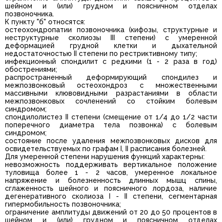
шейном и (или) грудном и поясничном отделах
позвоночника.
К пункту "б" относятся:
остеохондропатии позвоночника (кифозы, структурные и
неструктурные сколиозы III степени) с умеренной
деформацией грудной клетки и дыхательной
недостаточностью II степени по рестриктивному типу;
инфекционный спондилит с редкими (1 - 2 раза в год)
обострениями;
распространенный деформирующий спондилез и
межпозвонковый остеохондроз с множественными
массивными клювовидными разрастаниями в области
межпозвонковых сочленений со стойким болевым
синдромом;
спондилолистез II степени (смещение от 1/4 до 1/2 части
поперечного диаметра тела позвонка) с болевым
синдромом;
состояние после удаления межпозвонковых дисков для
освидетельствуемых по графам I, II расписания болезней.
Для умеренной степени нарушения функций характерны:
невозможность поддерживать вертикальное положение
туловища более 1 - 2 часов, умеренное локальное
напряжение и болезненность длинных мышц спины,
сглаженность шейного и поясничного лордоза, наличие
дегенеративного сколиоза I - II степени, сегментарная
гипермобильность позвоночника;
ограничение амплитуды движений от 20 до 50 процентов в
шейном и (или) грудном и поясничном отделах